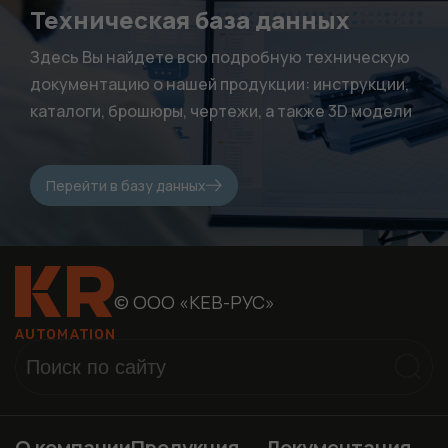
нужны, чтобы
Техническая база данных
сайт работал.
Здесь Вы найдете всю подробную техническую
документацию о нашей продукции: инструкции,
каталоги, брошюры, чертежи, а также 3D модели
Перейти в базу данных
© ООО «КЕВ-РУС»
О компании
Продукция
Документация