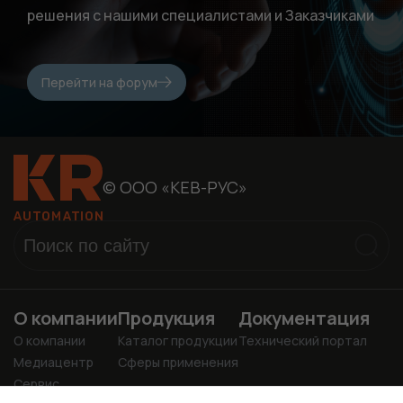
решения с нашими специалистами и Заказчиками
Перейти на форум
© ООО «КЕВ-РУС»
О компании
Продукция
Документация
О компании
Каталог продукции
Технический портал
Медиацентр
Сферы применения
Сервис