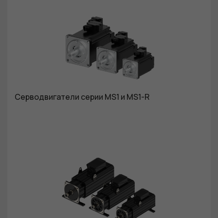
Серводвигатели серии MS1 и MS1-R
Обязательные
Для
функционала и
статистики. Они
нужны, чтобы
сайт работал.