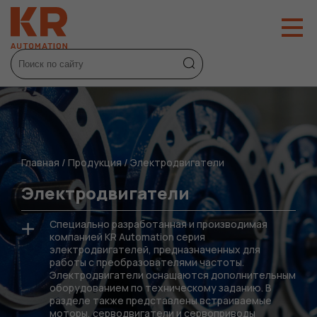
Главная
/
Продукция
/
Электродвигатели
Электродвигатели
Специально разработанная и производимая
компанией KR Automation серия
электродвигателей, предназначенных для
работы с преобразователями частоты.
Электродвигатели оснащаются дополнительным
оборудованием по техническому заданию. В
разделе также представлены встраиваемые
моторы, серводвигатели и сервоприводы