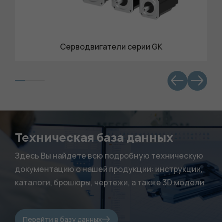
Серводвигатели серии GK
Обязательные
Техническая база данных
Для
функционала и
Здесь Вы найдете всю подробную техническую
статистики. Они
документацию о нашей продукции: инструкции,
нужны, чтобы
каталоги, брошюры, чертежи, а также 3D модели
сайт работал.
Перейти в базу данных