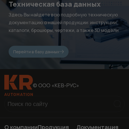
нужны, чтобы
Техническая база данных
сайт работал.
Здесь Вы найдете всю подробную техническую
документацию о нашей продукции: инструкции,
каталоги, брошюры, чертежи, а также 3D модели
Перейти в базу данных
© ООО «КЕВ-РУС»
О компании
Продукция
Документация