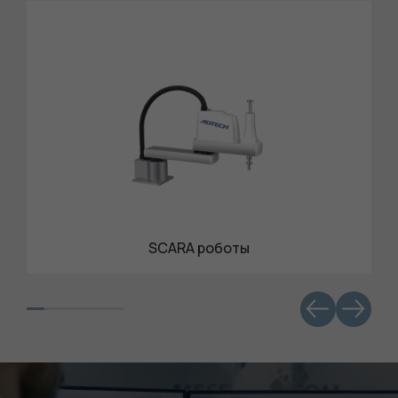
SCARA роботы
Обязательные
Для
функционала и
статистики. Они