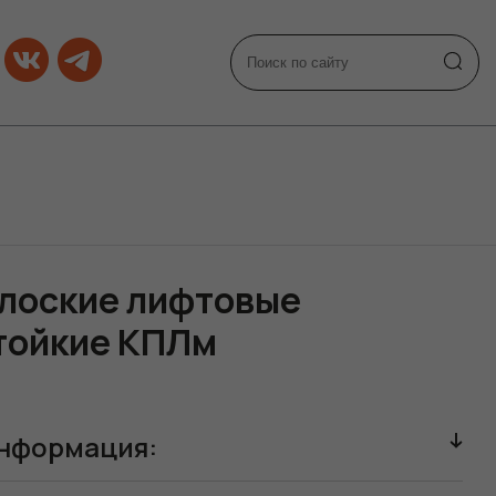
плоские лифтовые
тойкие КПЛм
нформация: