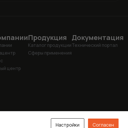
омпании
Продукция
Документация
пании
Каталог продукции
Технический портал
ацентр
Сферы применения
ис
ый центр
Настройки
Согласен
© ООО «КЕВ-РУС»