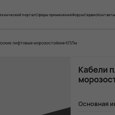
ехнический портал
Сферы применения
Форум
Сервис
Контакты
лоские лифтовые морозостойкие КПЛм
Кабели 
морозос
Основная и