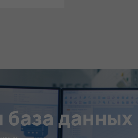
Обязательные
Для
функционала и
статистики. Они
нужны, чтобы
сайт работал.
 база данных
ческую