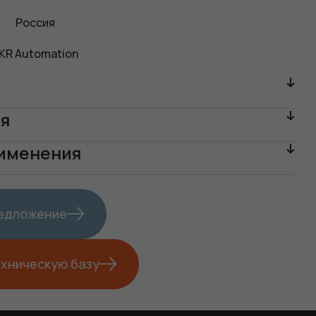
Россия
KR Automation
ия
рименения
редложение
ехническую базу