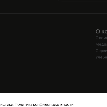
О к
О ком
Меди
Серв
Учебн
тистики.
Политика конфиденциальности