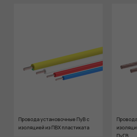
Провода установочные ПуВ c
Провода
изоляцией из ПВХ пластиката
изоляци
ПуГВ