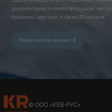
документацию о нашей продукции: инстру
брошюры, чертежи, а также 3D модели
Перейти в базу данных
© ООО «КЕВ-РУС»