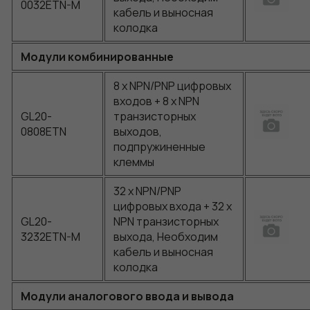
0032ETN-M
кабель и выносная
колодка
Модули комбинированные
8 x NPN/PNP цифровых
входов + 8 x NPN
GL20-
транзисторных
0808ETN
выходов,
подпружиненные
клеммы
32 x NPN/PNP
цифровых входа + 32 x
GL20-
NPN транзисторных
3232ETN-M
выхода, Необходим
кабель и выносная
колодка
Модули аналогового ввода и вывода