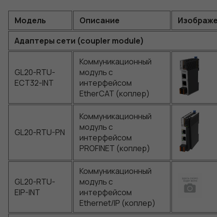
Модель
Описание
Изображ
Адаптеры сети (coupler module)
Коммуникационный
GL20-RTU-
модуль с
ECT32-INT
интерфейсом
EtherCAT (коплер)
Коммуникационный
модуль с
GL20-RTU-PN
интерфейсом
PROFINET (коплер)
Коммуникационный
GL20-RTU-
модуль с
EIP-INT
интерфейсом
Ethernet/IP (коплер)