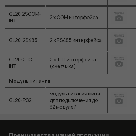
GL20‑2SCOM-
2 x COM интерфейса
INT
GL20-2S485
2 x RS485 интерфейса
GL20-2HC-
2 х TTL интерфейса
INT
(счетчика)
Модуль питания
модуль питания шины
GL20-PS2
для подключения до
32 модулей
Преимущества нашей продукции