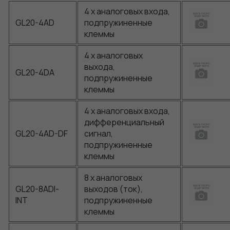
4 x аналоговых входа,
GL20-4AD
подпружиненные
клеммы
4 x аналоговых
выхода,
GL20-4DA
подпружиненные
клеммы
4 x аналоговых входа,
дифференциальный
GL20-4AD-DF
сигнал,
подпружиненные
клеммы
Обязательные
Для
8 x аналоговых
функционала и
GL20-8ADI-
выходов (ток),
статистики. Они
INT
подпружиненные
нужны, чтобы
клеммы
сайт работал.