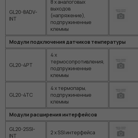
8 x аналоговых
выходов
GL20-8ADV-
(напряжение),
INT
подпружиненные
клеммы
Модули подключения датчиков температуры
4 x
термосопротивления,
GL20-4PT
подпружиненные
клеммы
4 x термопары,
GL20-4TC
подпружиненные
клеммы
Модули расширения интерфейсов
GL20-2SSI-
2 x SSI интерфейса
INT