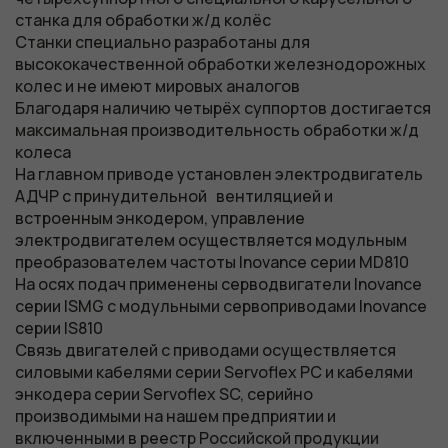
станка для обработки ж/д колёс
Станки специально разработаны для
высококачественной обработки железнодорожных
колес и не имеют мировых аналогов
Благодаря наличию четырёх суппортов достигается
максимальная производительность обработки ж/д
колеса
На главном приводе установлен электродвигатель
АДЧР с принудительной вентиляцией и
встроенным энкодером, управление
электродвигателем осуществляется модульным
преобразователем частоты Inovance серии MD810
На осях подач применены серводвигатели Inovance
серии ISMG с модульными сервоприводами Inovance
серии IS810
Связь двигателей с приводами осуществляется
силовыми кабелями серии Servoflex PC и кабелями
энкодера серии Servoflex SC, серийно
производимыми на нашем предприятии и
включенными в реестр Российской продукции