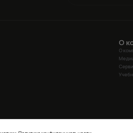
О к
О ком
Меди
Серв
Учебн