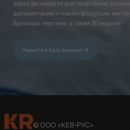
Здесь Вы найдете всю подробную техни
документацию о нашей продукции: инстру
брошюры, чертежи, а также 3D модели
Перейти в базу данных
© ООО «КЕВ-РУС»