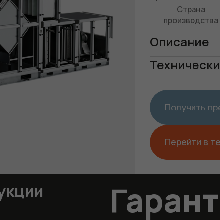
Страна
производства
Описание
Технически
Получить п
Перейти в т
Гаран
укции