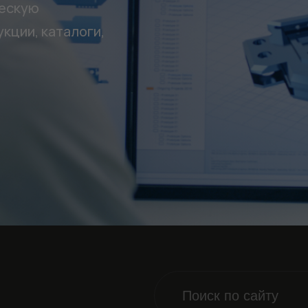
ческую
кции, каталоги,
Обязательные
Для
функционала и
статистики. Они
нужны, чтобы
сайт работал.