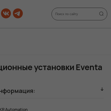
ционные установки Eventa
нформация:
KR Automation