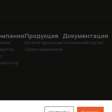
омпании
Продукция
Документация
пании
Каталог продукции
Технический портал
ацентр
Сферы применения
ис
ый центр