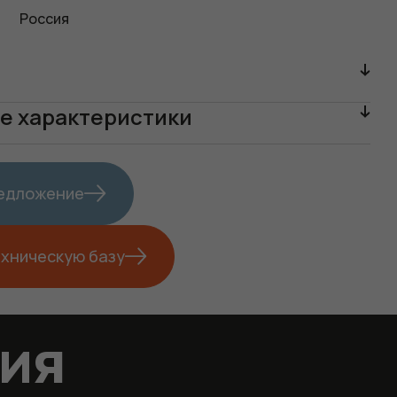
Россия
е характеристики
редложение
ехническую базу
тия