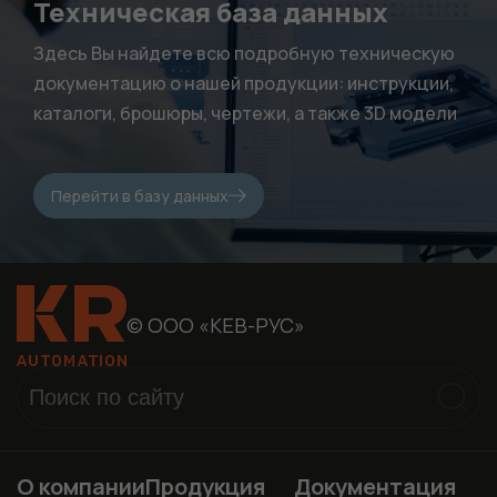
нужны, чтобы
Техническая база данных
сайт работал.
Здесь Вы найдете всю подробную техническую
документацию о нашей продукции: инструкции,
каталоги, брошюры, чертежи, а также 3D модели
Перейти в базу данных
© ООО «КЕВ-РУС»
О компании
Продукция
Документация