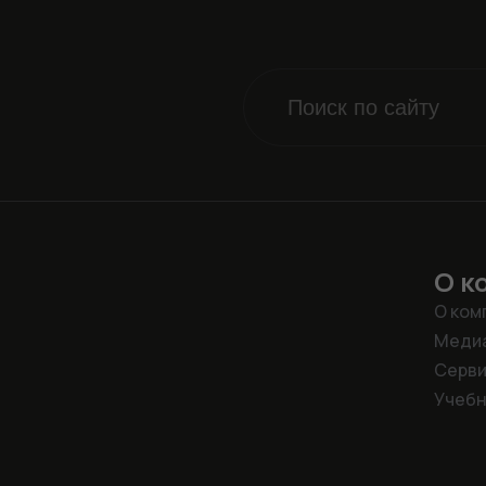
О к
О ком
Меди
Серв
Учебн