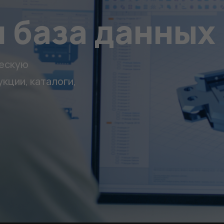
 база данных
Обязательные
Для
функционала и
статистики. Они
ческую
нужны, чтобы
сайт работал.
кции, каталоги,