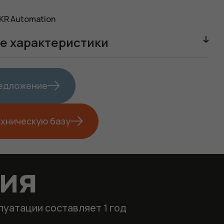
KR Automation
е характеристики
редложение
ехническую базу
тия
луатации составляет 1 год