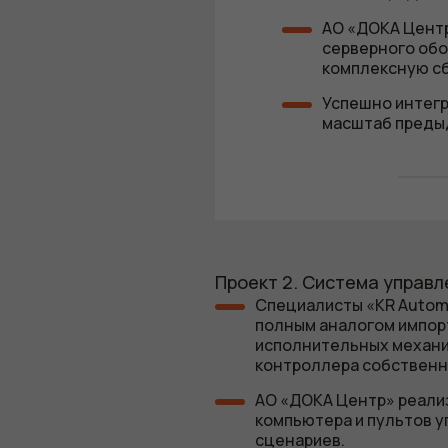
АО «ДОКА Центр
серверного обо
комплексную сб
Успешно интегри
масштаб преды
Проект 2. Система управ
Специалисты «KR Autom
полным аналогом импорт
исполнительных механи
контроллера собственн
АО «ДОКА Центр» реализ
компьютера и пультов у
сценариев.