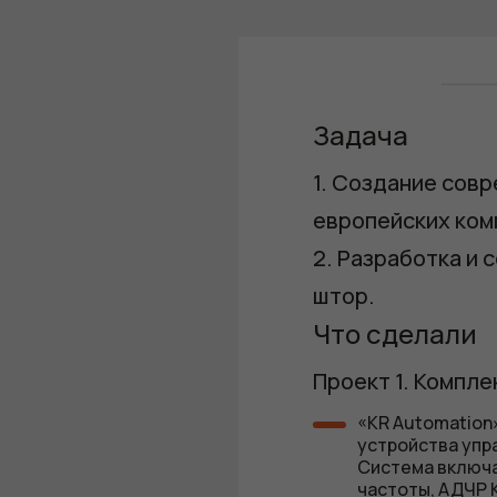
Задача
1. Создание сов
европейских ко
2. Разработка и
штор.
Что сделали
Проект 1. Компл
«KR Automation
устройства упр
Система включа
частоты, АДЧР 