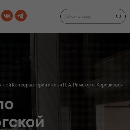
нной Консерватории имени Н. А. Римского-Корсакова»
по
ргской