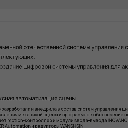
ременной отечественной системы управления с
мплектующих.
 создание цифровой системы управления для а
ексная автоматизация сцены
»разработала и внедрила в состав систем управления ц
авления механикой сцены и программное обеспечение н
ет motion-контроллер и модули ввода-вывода INOVANC
KR Automation и редукторы WANSHSIN