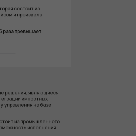
торая состоит из
йсом и произвела
,5 раза превышает
ие решения, являющиеся
теграции импортных
у управления на базе
остоит из промышленного
озможность исполнения