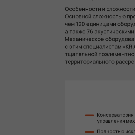
Особенности и сложност
Основной сложностью про
чем 120 единицами обору
а также 76 акустическими
Механическое оборудован
с этим специалистам «KR
тщательной поэлементной
территориального рассре
Консерватория
управления мех
Полностью искл