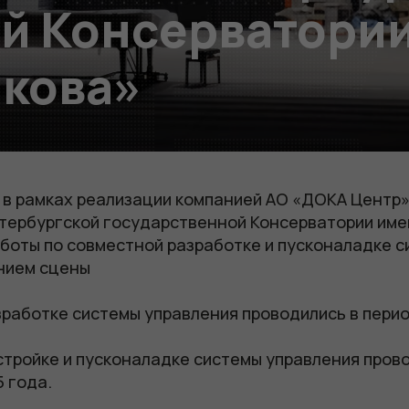
й Консерватории 
акова»
 в рамках реализации компанией АО «ДОКА Центр»
ербургской государственной Консерватории имени
аботы по совместной разработке и пусконаладке 
нием сцены
работке системы управления проводились в перио
тройке и пусконаладке системы управления прово
5 года.