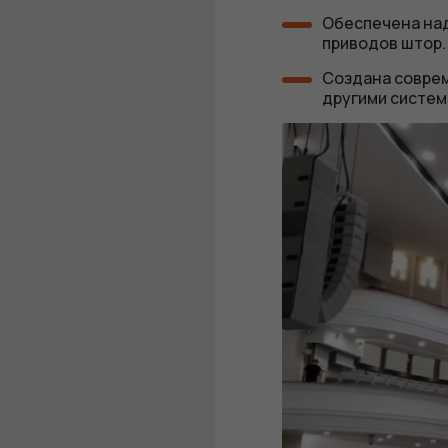
Обеспечена над
приводов штор.
Создана соврем
другими систем