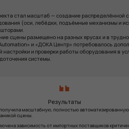
и
екта стал масштаб — создание распределённой с
дования (оси, лебёдки, подъёмные механизмы и и
 шторами.
ие сцены размещено на разных ярусах и в труднод
 Automation» и «ДОКА Центр» потребовалось допо
 настройки и проверки работы оборудования в ус
доточения системы.
Результаты
 получила масштабную, полностью автоматизированную
аникой сцены.
ючена зависимость от импортных поставщиков критичес