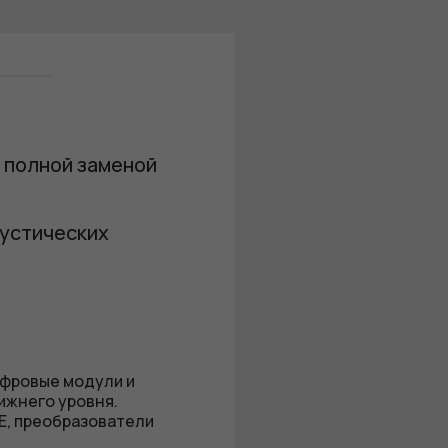
 полной заменой
кустических
ифровые модули и
ижнего уровня.
E, преобразователи