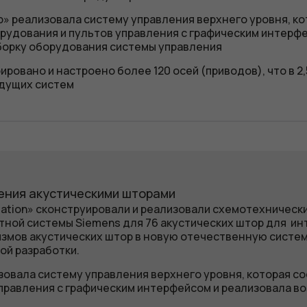
» реализовала систему управления верхнего уровня, ко
рудования и пультов управления с графическим интерфе
орку оборудования системы управления
ровано и настроено более 120 осей (приводов), что в 2
дущих систем
ления акустическими шторами
ation» сконструировали и реализовали схемотехническ
ной системы Siemens для 76 акустических штор для ин
змов акустических штор в новую отечественную систем
ой разработки.
овала систему управления верхнего уровня, которая с
правления с графическим интерфейсом и реализовала в