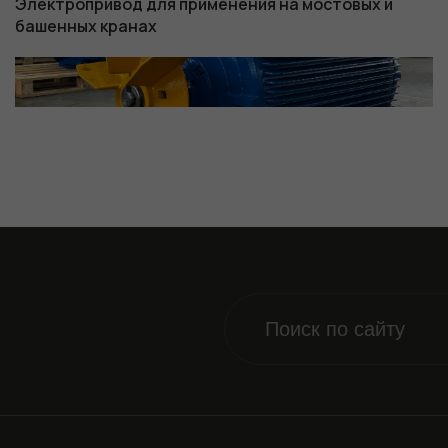
Электропривод для применения на мостовых и
башенных кранах
Обязательные
Для
функционала и
статистики. Они
нужны, чтобы
сайт работал.