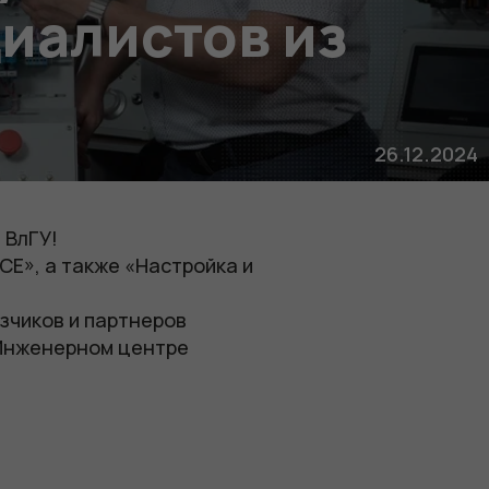
циалистов из
26.12.2024
 ВлГУ!
CE», а также «Настройка и
зчиков и партнеров
 Инженерном центре