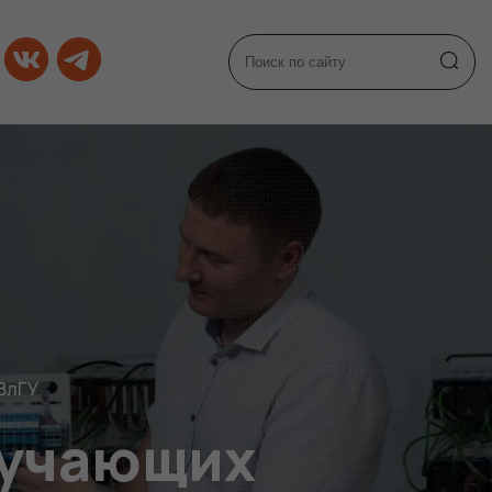
 ВлГУ
бучающих