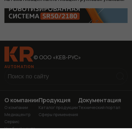
Обязательные
Для
функционала и
статистики. Они
нужны, чтобы
сайт работал.
© ООО «КЕВ-РУС»
О компании
Продукция
Документация
О компании
Каталог продукции
Технический портал
Медиацентр
Сферы применения
Сервис
Учебный центр