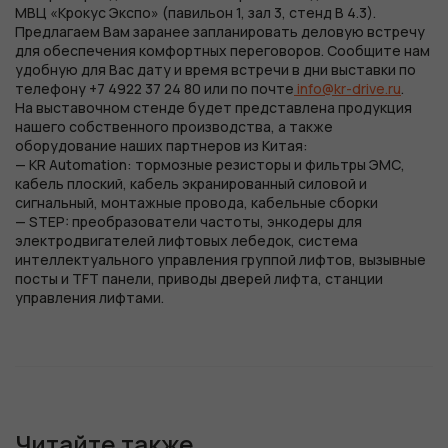
МВЦ «Крокус Экспо» (павильон 1, зал 3, стенд В 4.3).
Предлагаем Вам заранее запланировать деловую встречу
для обеспечения комфортных переговоров. Сообщите нам
удобную для Вас дату и время встречи в дни выставки по
телефону +7 4922 37 24 80 или по почте
info@kr-drive.ru
.
На выставочном стенде будет представлена продукция
нашего собственного производства, а также
оборудование наших партнеров из Китая:
— KR Automation: тормозные резисторы и фильтры ЭМС,
кабель плоский, кабель экранированный силовой и
сигнальный, монтажные провода, кабельные сборки
— STEP: преобразователи частоты, энкодеры для
электродвигателей лифтовых лебедок, система
интеллектуального управления группой лифтов, вызывные
посты и TFT панели, приводы дверей лифта, станции
управления лифтами.
Читайте также