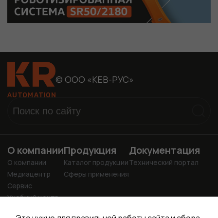
© ООО «КЕВ-РУС»
О компании
Продукция
Документация
О компании
Каталог продукции
Технический портал
Медиацентр
Сферы применения
Сервис
Учебный центр
info@kr-drive.ru
+7 (4922) 37-24-81