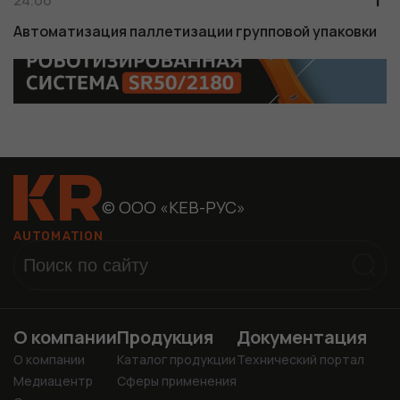
Автоматизация паллетизации групповой упаковки
Обязательные
Для
функционала и
статистики. Они
нужны, чтобы
сайт работал.
© ООО «КЕВ-РУС»
О компании
Продукция
Документация
О компании
Каталог продукции
Технический портал
Медиацентр
Сферы применения