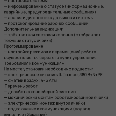
— настройка системы
Для
— информирование о статусе (информационные,
функционала и
аварийные, предупредительные сообщения)
— анализ и диагностика датчиков и системы
статистики. Они
— протоколирование рабочих сообщений
нужны, чтобы
Дополнительная индикация:
сайт работал.
— трёхцветная световая колонна (отображает
текущий статус ячейки)
Программирование:
— настройка режимов и перемещений робота
осуществляется через его пульт управления
Требования к коммуникациям
На месте установки необходимо подвести:
— электрическое питание: 3‑фазное, 380 В+N+PE
— сжатый воздух: 4−6 Атм
Перечень работ
— доработка конвейерной системы
— механический монтаж роботизированной ячейки
— электрический монтаж внутри ячейки
— подключение к коммуникациям (подвод
выполняет Заказчик)