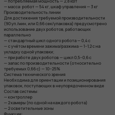
— потребляемая мощность — 2,8 кВт
— масса: робот — 54 кг, шкаф управления — 3 кг
Производительность линии
Для достижения требуемой производительности
(90 уп./мин, или 0,66 сек/упаковка) предусмотрено
использование двух роботов, работающих
параллельно
— стандартный цикл одного робота — 0,4 с
— с учётом времени зажима/разжима — 1−1,2 с на
укладку одной упаковки;
— при работе двух роботов — цикл 0,5−0,6 с
— запас по производительности (относительно
требуемых 0,66 с) — 10−25%
Система технического зрения
Необходима для ориентации и позиционирования
упаковок, поступающих в неупорядоченном виде
Состав системы:
— контроллер
— 2 камеры (по одной на каждого робота)
— 2 осветительные зоны
Функции: