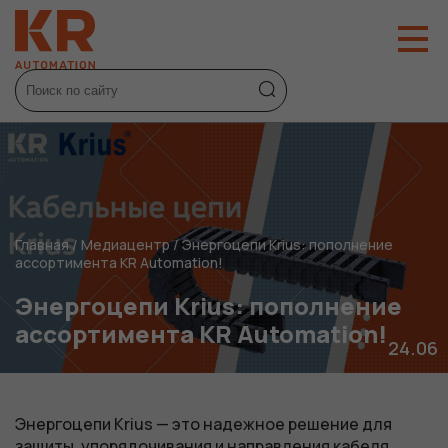
Главная
/
Медиацентр
/
Энергоцепи Krius: пополнение
ассортимента KR Automation!
Энергоцепи Krius: пополнение
ассортимента KR Automation!
24.06
Энергоцепи Krius
— это надежное решение для
защиты, упорядочивания и направления кабеля,