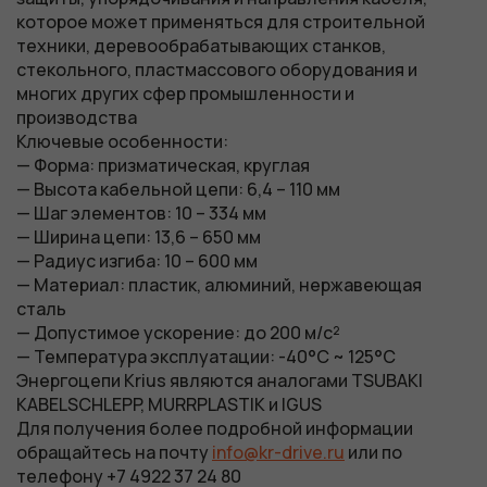
которое может применяться для строительной
техники, деревообрабатывающих станков,
стекольного, пластмассового оборудования и
многих других сфер промышленности и
производства
Ключевые особенности:
— Форма: призматическая, круглая
— Высота кабельной цепи: 6,4 – 110 мм
— Шаг элементов: 10 – 334 мм
— Ширина цепи: 13,6 – 650 мм
— Радиус изгиба: 10 – 600 мм
— Материал: пластик, алюминий, нержавеющая
сталь
— Допустимое ускорение: до 200 м/с²
— Температура эксплуатации: -40°C ~ 125°C
Энергоцепи Krius являются аналогами TSUBAKI
KABELSCHLEPP, MURRPLASTIK и IGUS
Для получения более подробной информации
обращайтесь на почту
info@kr-drive.ru
или по
телефону +7 4922 37 24 80