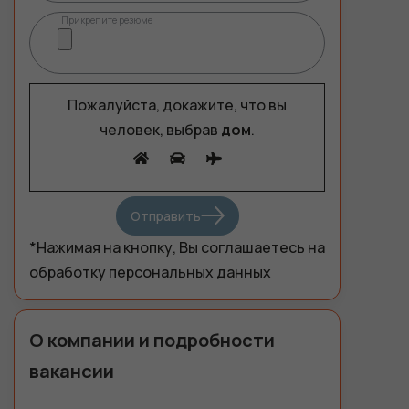
Прикрепите резюме
Пожалуйста, докажите, что вы
человек, выбрав
дом
.
Отправить
*Нажимая на кнопку, Вы соглашаетесь
на
обработку персональных данных
Обязательные
О компании и подробности
Для
функционала и
вакансии
статистики. Они