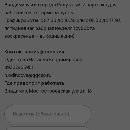
Обязательные
Владимиру и из города Радужный. И парковка для
Для
работников, которые за рулем
функционала и
График работы: с 07:30 до 16:30 или с 08.30 до 17.30,
статистики. Они
пятидневная рабочая неделя (суббота,
нужны, чтобы
воскресенье — выходные дни)
сайт работал.
Контактная информация
Одинцова Наталья Владимировна
89307465951
n.odincova@ggcap.ru
Где предстоит работать
Владимир, Мостостроевская улица, 18
Ваше имя (обязательно)