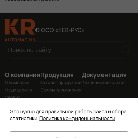
© ООО «КЕВ-РУС»
О компании
Продукция
Документация
О компании
Каталог продукции
Технический портал
Медиацентр
Сферы применения
Сервис
Учебный центр
info@kr-drive.ru
Это нужно для правильной работы сайта и сбора
+7 (4922) 37-24-81
статистики.
Политика конфиденциальности
+7 (4922) 37-24-80