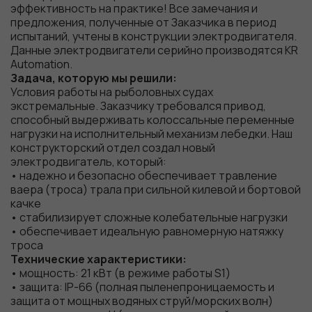
эффективность на практике! Все замечания и
предложения, полученные от Заказчика в период
испытаний, учтены в конструкции электродвигателя.
Данные электродвигатели серийно производятся KR
Automation.
Задача, которую мы решили:
Условия работы на рыболовных судах
экстремальные. Заказчику требовался привод,
способный выдерживать колоссальные переменные
нагрузки на исполнительный механизм лебедки. Наш
конструкторский отдел создал новый
электродвигатель, который:
• надежно и безопасно обеспечивает травление
ваера (троса) трала при сильной килевой и бортовой
качке
• стабилизирует сложные колебательные нагрузки
• обеспечивает идеальную равномерную натяжку
троса
Технические характеристики:
• мощность: 21 кВт (в режиме работы S1)
• защита: IP-66 (полная пыленепроницаемость и
защита от мощных водяных струй/морских волн)