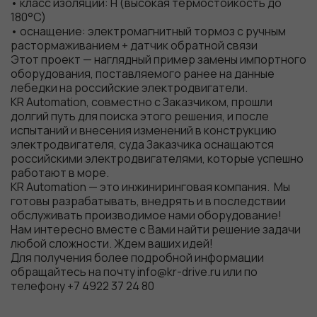
• класс изоляции: H (высокая термостойкость до
180°C)
• оснащение: электромагнитный тормоз с ручным
растормаживанием + датчик обратной связи
Этот проект — наглядный пример замены импортного
оборудования, поставляемого ранее на данные
лебедки на российские электродвигатели.
KR Automation, совместно с Заказчиком, прошли
долгий путь для поиска этого решения, и после
испытаний и внесения изменений в конструкцию
электродвигателя, суда Заказчика оснащаются
российскими электродвигателями, которые успешно
работают в море.
Обязательные
KR Automation — это инжиниринговая компания. Мы
готовы разрабатывать, внедрять и в последствии
Для
обслуживать производимое нами оборудование!
функционала и
Нам интересно вместе с Вами найти решение задачи
статистики. Они
любой сложности. Ждем ваших идей!
нужны, чтобы
Для получения более подробной информации
сайт работал.
обращайтесь на почту info@kr-drive.ru или по
телефону +7 4922 37 24 80