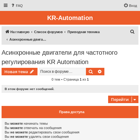
FAQ
Вход
KR-Automation
П
На главную
Список форумов
Приводная техника
о
Асинхронные двигатели для частотного регулирования KR Automation
и
Асинхронные двигатели для частотного
с
регулирования KR Automation
к
Поиск
Расширенный пои
Новая тема
0 тем • Страница
1
из
1
В этом форуме нет сообщений.
Перейти
Права доступа
Вы
можете
начинать темы
Вы
можете
отвечать на сообщения
Вы
не можете
редактировать свои сообщения
Вы
не можете
удалять свои сообщения