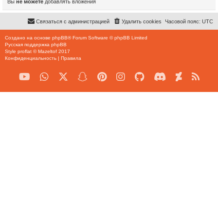
Вы
не можете
добавлять вложения
Связаться с администрацией
Удалить cookies
Часовой пояс:
UTC
Создано на основе
phpBB
® Forum Software © phpBB Limited
Русская поддержка phpBB
Style
proflat
©
Mazeltof
2017
Конфиденциальность
|
Правила