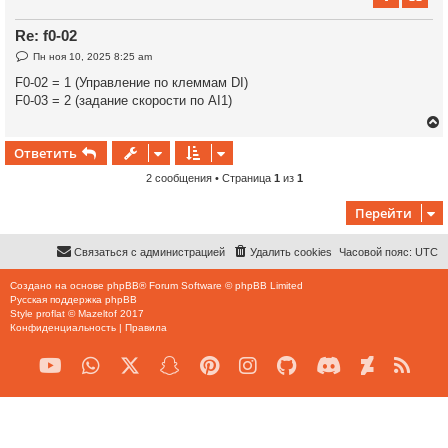
у
Re: f0-02
т
С
Пн ноя 10, 2025 8:25 am
ь
о
с
о
F0-02 = 1 (Управление по клеммам DI)
б
F0-03 = 2 (задание скорости по AI1)
щ
к
е
н
и
Ответить
е
ч
2 сообщения • Страница
1
из
1
у
Перейти
т
у
ь
с
Связаться с администрацией
Удалить cookies
Часовой пояс:
UTC
к
Создано на основе
phpBB
® Forum Software © phpBB Limited
Русская поддержка phpBB
Style
proflat
©
Mazeltof
2017
Конфиденциальность
|
Правила
ч
у