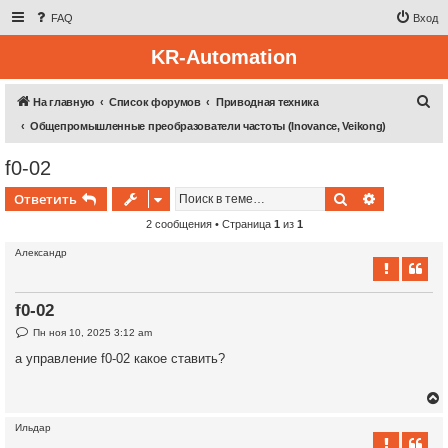
FAQ
Вход
KR-Automation
П
На главную
Список форумов
Приводная техника
о
Общепромышленные преобразователи частоты (Inovance, Veikong)
и
f0-02
с
Поиск
Расширен
Ответить
к
2 сообщения • Страница
1
из
1
Александр
f0-02
С
Пн ноя 10, 2025 3:12 am
о
о
а управление f0-02 какое ставить?
б
щ
е
н
и
е
Ильдар