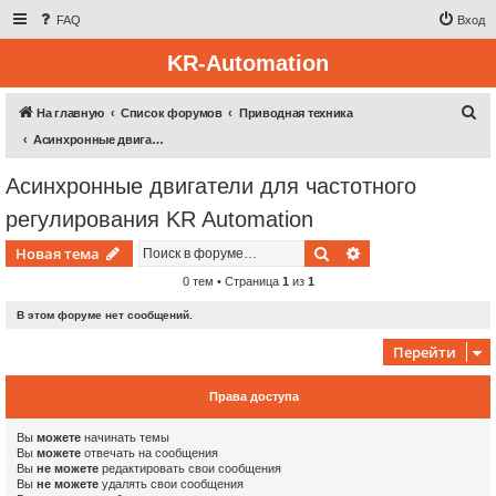
FAQ
Вход
KR-Automation
П
На главную
Список форумов
Приводная техника
о
Асинхронные двигатели для частотного регулирования KR Automation
и
Асинхронные двигатели для частотного
с
регулирования KR Automation
к
Поиск
Расширенный пои
Новая тема
0 тем • Страница
1
из
1
В этом форуме нет сообщений.
Перейти
Права доступа
Вы
можете
начинать темы
Вы
можете
отвечать на сообщения
Вы
не можете
редактировать свои сообщения
Вы
не можете
удалять свои сообщения