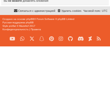
Вы
не можете
добавлять вложения
Связаться с администрацией
Удалить cookies
Часовой пояс:
UTC
Создано на основе
phpBB
® Forum Software © phpBB Limited
Русская поддержка phpBB
Style
proflat
©
Mazeltof
2017
Конфиденциальность
|
Правила