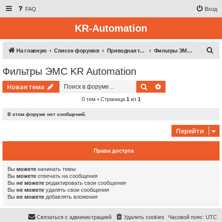
FAQ
Вход
KR-Automation
П
На главную
Список форумов
Приводная техника
Фильтры ЭМС KR Automation
о
Фильтры ЭМС KR Automation
и
Поиск
Расширенный пои
Новая тема
с
к
0 тем • Страница
1
из
1
В этом форуме нет сообщений.
Перейти
Права доступа
Вы
можете
начинать темы
Вы
можете
отвечать на сообщения
Вы
не можете
редактировать свои сообщения
Вы
не можете
удалять свои сообщения
Вы
не можете
добавлять вложения
Связаться с администрацией
Удалить cookies
Часовой пояс:
UTC