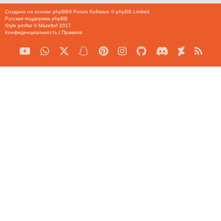
Создано на основе
phpBB
® Forum Software © phpBB Limited
Русская поддержка phpBB
Style
proflat
©
Mazeltof
2017
Конфиденциальность
|
Правила