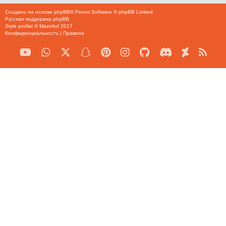
Создано на основе
phpBB
® Forum Software © phpBB Limited
Русская поддержка phpBB
Style
proflat
©
Mazeltof
2017
Конфиденциальность
|
Правила