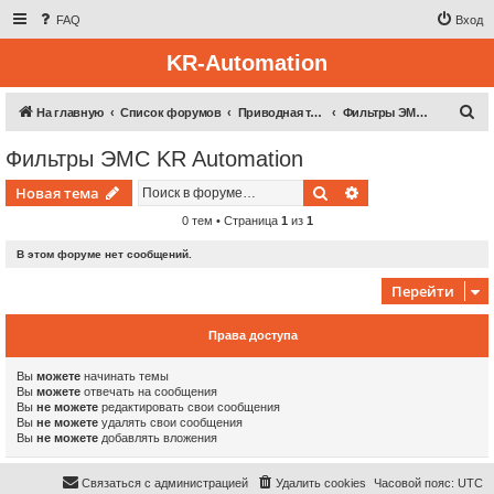
FAQ
Вход
KR-Automation
П
На главную
Список форумов
Приводная техника
Фильтры ЭМС KR Automation
о
Фильтры ЭМС KR Automation
и
Поиск
Расширенный пои
Новая тема
с
к
0 тем • Страница
1
из
1
В этом форуме нет сообщений.
Перейти
Права доступа
Вы
можете
начинать темы
Вы
можете
отвечать на сообщения
Вы
не можете
редактировать свои сообщения
Вы
не можете
удалять свои сообщения
Вы
не можете
добавлять вложения
Связаться с администрацией
Удалить cookies
Часовой пояс:
UTC