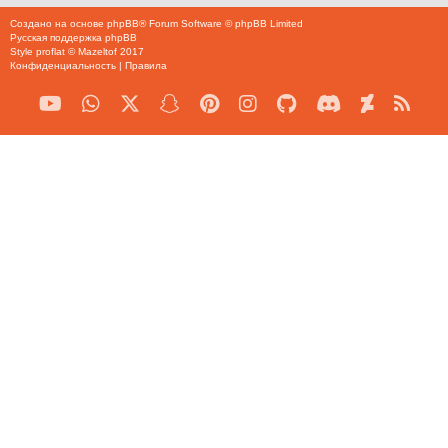
Создано на основе
phpBB
® Forum Software © phpBB Limited
Русская поддержка phpBB
Style
proflat
©
Mazeltof
2017
Конфиденциальность
|
Правила