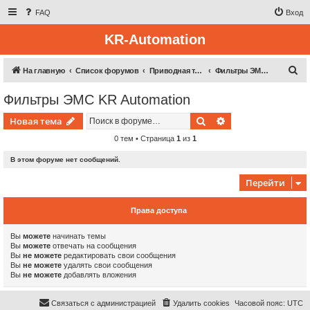
FAQ
Вход
KR-Automation
П
На главную
Список форумов
Приводная техника
Фильтры ЭМС KR Automation
о
Фильтры ЭМС KR Automation
и
Поиск
Расширенный пои
Новая тема
с
к
0 тем • Страница
1
из
1
В этом форуме нет сообщений.
Перейти
Права доступа
Вы
можете
начинать темы
Вы
можете
отвечать на сообщения
Вы
не можете
редактировать свои сообщения
Вы
не можете
удалять свои сообщения
Вы
не можете
добавлять вложения
Связаться с администрацией
Удалить cookies
Часовой пояс:
UTC