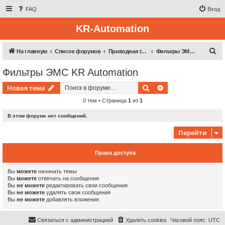
FAQ
Вход
KR-Automation
П
На главную
Список форумов
Приводная техника
Фильтры ЭМС KR Automation
о
Фильтры ЭМС KR Automation
и
Поиск
Расширенный пои
Новая тема
с
к
0 тем • Страница
1
из
1
В этом форуме нет сообщений.
Перейти
Права доступа
Вы
можете
начинать темы
Вы
можете
отвечать на сообщения
Вы
не можете
редактировать свои сообщения
Вы
не можете
удалять свои сообщения
Вы
не можете
добавлять вложения
Связаться с администрацией
Удалить cookies
Часовой пояс:
UTC