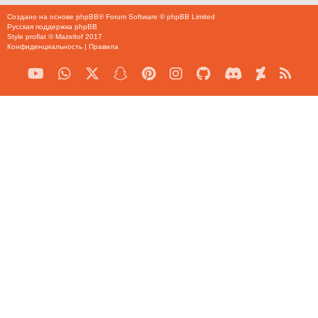
Создано на основе
phpBB
® Forum Software © phpBB Limited
Русская поддержка phpBB
Style
proflat
©
Mazeltof
2017
Конфиденциальность
|
Правила