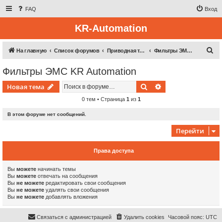
FAQ
Вход
KR-Automation
П
На главную
Список форумов
Приводная техника
Фильтры ЭМС KR Automation
о
Фильтры ЭМС KR Automation
и
Поиск
Расширенный пои
Новая тема
с
к
0 тем • Страница
1
из
1
В этом форуме нет сообщений.
Перейти
Права доступа
Вы
можете
начинать темы
Вы
можете
отвечать на сообщения
Вы
не можете
редактировать свои сообщения
Вы
не можете
удалять свои сообщения
Вы
не можете
добавлять вложения
Связаться с администрацией
Удалить cookies
Часовой пояс:
UTC