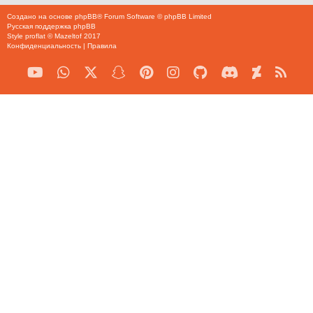
Создано на основе
phpBB
® Forum Software © phpBB Limited
Русская поддержка phpBB
Style
proflat
©
Mazeltof
2017
Конфиденциальность
|
Правила