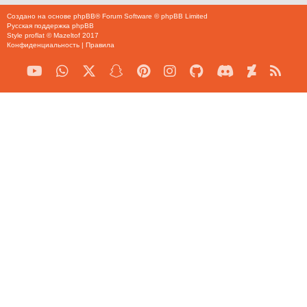
Создано на основе
phpBB
® Forum Software © phpBB Limited
Русская поддержка phpBB
Style
proflat
©
Mazeltof
2017
Конфиденциальность
|
Правила