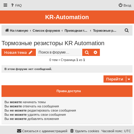
FAQ
Вход
KR-Automation
П
На главную
Список форумов
Приводная техника
Тормозные резисторы KR Automation
о
Тормозные резисторы KR Automation
и
Поиск
Расширенный пои
Новая тема
с
к
0 тем • Страница
1
из
1
В этом форуме нет сообщений.
Перейти
Права доступа
Вы
можете
начинать темы
Вы
можете
отвечать на сообщения
Вы
не можете
редактировать свои сообщения
Вы
не можете
удалять свои сообщения
Вы
не можете
добавлять вложения
Связаться с администрацией
Удалить cookies
Часовой пояс:
UTC