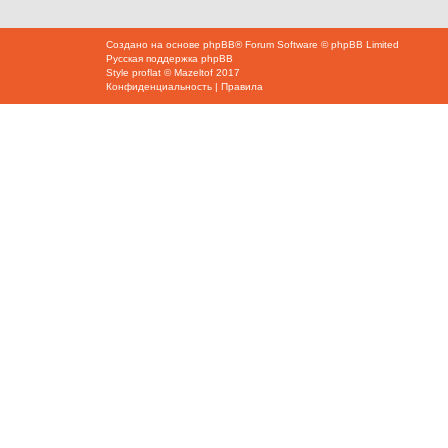
Создано на основе
phpBB
® Forum Software © phpBB Limited
Русская поддержка phpBB
Style
proflat
©
Mazeltof
2017
Конфиденциальность
|
Правила