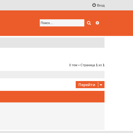
Вход
Поиск
Расширенный по
0 тем • Страница
1
из
1
Перейти