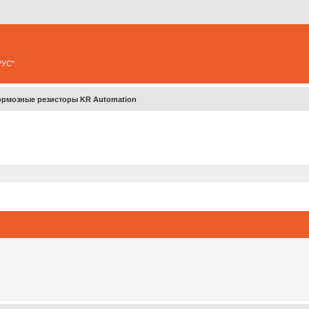
РУС"
ормозные резисторы KR Automation
ширенный поиск