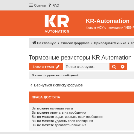
Ссылки
FAQ
KR-Automation
Форум АСУ от компании "КЕВ-
На главную
Список форумов
Приводная техника
Т
Тормозные резисторы KR Automation
Поиск
Рас
Новая тема
В этом форуме нет сообщений.
Вернуться к списку форумов
ПРАВА ДОСТУПА
Вы
можете
начинать темы
Вы
можете
отвечать на сообщения
Вы
не можете
редактировать свои сообщения
Вы
не можете
удалять свои сообщения
Вы
не можете
добавлять вложения