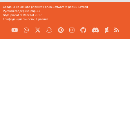
Создано на основе
phpBB
® Forum Software © phpBB Limited
Русская поддержка phpBB
Style
proflat
©
Mazeltof
2017
Конфиденциальность
|
Правила