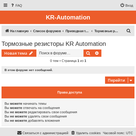
FAQ
Вход
KR-Automation
П
На главную
Список форумов
Приводная техника
Тормозные резисторы KR Automation
о
Тормозные резисторы KR Automation
и
Поиск
Расширенный пои
Новая тема
с
к
0 тем • Страница
1
из
1
В этом форуме нет сообщений.
Перейти
Права доступа
Вы
можете
начинать темы
Вы
можете
отвечать на сообщения
Вы
не можете
редактировать свои сообщения
Вы
не можете
удалять свои сообщения
Вы
не можете
добавлять вложения
Связаться с администрацией
Удалить cookies
Часовой пояс:
UTC