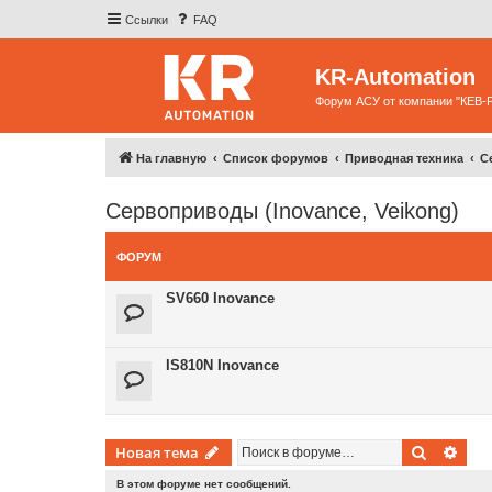
Ссылки
FAQ
KR-Automation
Форум АСУ от компании "КЕВ-
На главную
Список форумов
Приводная техника
С
Сервоприводы (Inovance, Veikong)
ФОРУМ
SV660 Inovance
IS810N Inovance
Поиск
Рас
Новая тема
В этом форуме нет сообщений.