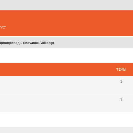
РУС"
ервоприводы (Inovance, Veikong)
ТЕМЫ
1
1
ширенный поиск