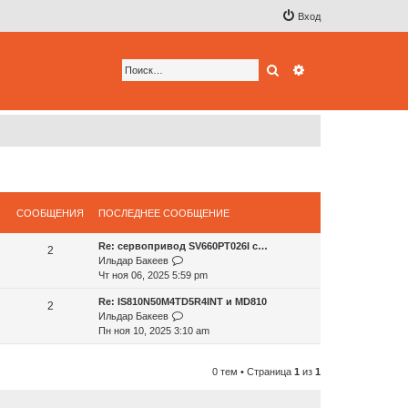
Вход
Поиск
Расширенный по
СООБЩЕНИЯ
ПОСЛЕДНЕЕ СООБЩЕНИЕ
Re: сервопривод SV660PT026I с…
2
П
Ильдар Бакеев
е
Чт ноя 06, 2025 5:59 pm
р
Re: IS810N50M4TD5R4INT и MD810
е
2
П
Ильдар Бакеев
й
е
Пн ноя 10, 2025 3:10 am
т
р
и
е
к
0 тем • Страница
1
из
1
й
п
т
о
и
с