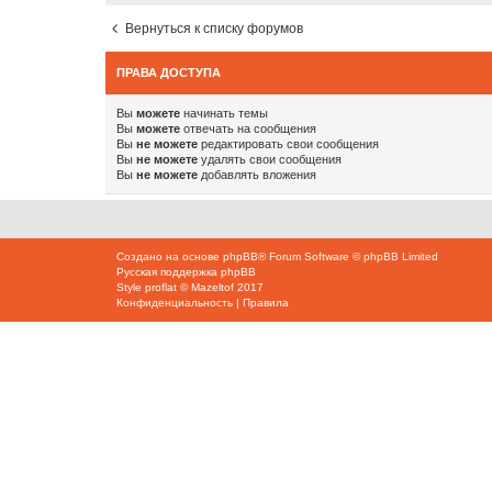
Вернуться к списку форумов
ПРАВА ДОСТУПА
Вы
можете
начинать темы
Вы
можете
отвечать на сообщения
Вы
не можете
редактировать свои сообщения
Вы
не можете
удалять свои сообщения
Вы
не можете
добавлять вложения
Создано на основе
phpBB
® Forum Software © phpBB Limited
Русская поддержка phpBB
Style
proflat
©
Mazeltof
2017
Конфиденциальность
|
Правила