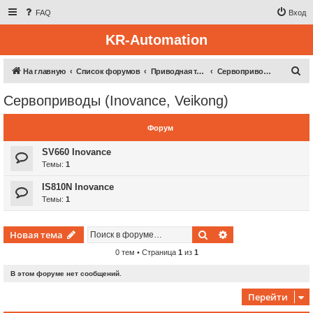
FAQ
Вход
KR-Automation
П
На главную
Список форумов
Приводная техника
Сервоприводы (Inovance, Veikong)
о
Сервоприводы (Inovance, Veikong)
и
с
Форум
к
SV660 Inovance
Темы:
1
IS810N Inovance
Темы:
1
Поиск
Расширенный пои
Новая тема
0 тем • Страница
1
из
1
В этом форуме нет сообщений.
Перейти