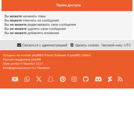
Права доступа
Вы
можете
начинать темы
Вы
можете
отвечать на сообщения
Вы
не можете
редактировать свои сообщения
Вы
не можете
удалять свои сообщения
Вы
не можете
добавлять вложения
Связаться с администрацией
Удалить cookies
Часовой пояс:
UTC
Создано на основе
phpBB
® Forum Software © phpBB Limited
Русская поддержка phpBB
Style
proflat
©
Mazeltof
2017
Конфиденциальность
|
Правила