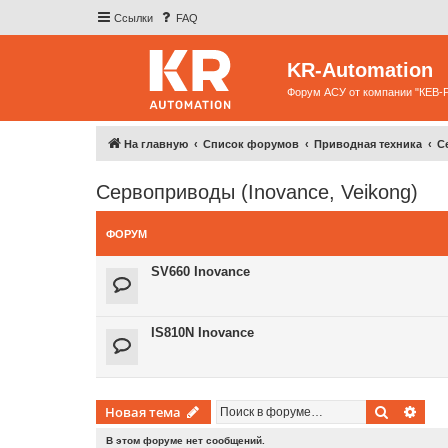
Ссылки
FAQ
KR-Automation
Форум АСУ от компании "КЕВ-
На главную
Список форумов
Приводная техника
С
Сервоприводы (Inovance, Veikong)
ФОРУМ
SV660 Inovance
IS810N Inovance
Поиск
Рас
Новая тема
В этом форуме нет сообщений.