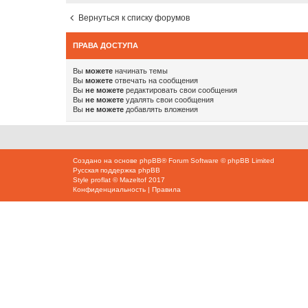
Вернуться к списку форумов
ПРАВА ДОСТУПА
Вы
можете
начинать темы
Вы
можете
отвечать на сообщения
Вы
не можете
редактировать свои сообщения
Вы
не можете
удалять свои сообщения
Вы
не можете
добавлять вложения
Создано на основе
phpBB
® Forum Software © phpBB Limited
Русская поддержка phpBB
Style
proflat
©
Mazeltof
2017
Конфиденциальность
|
Правила