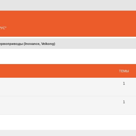
РУС"
ервоприводы (Inovance, Veikong)
ТЕМЫ
1
1
ширенный поиск