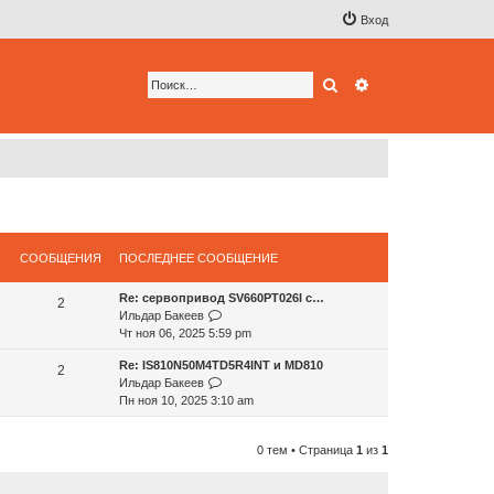
Вход
Поиск
Расширенный по
СООБЩЕНИЯ
ПОСЛЕДНЕЕ СООБЩЕНИЕ
Re: сервопривод SV660PT026I с…
2
П
Ильдар Бакеев
е
Чт ноя 06, 2025 5:59 pm
р
Re: IS810N50M4TD5R4INT и MD810
е
2
П
Ильдар Бакеев
й
е
Пн ноя 10, 2025 3:10 am
т
р
и
е
к
0 тем • Страница
1
из
1
й
п
т
о
и
с