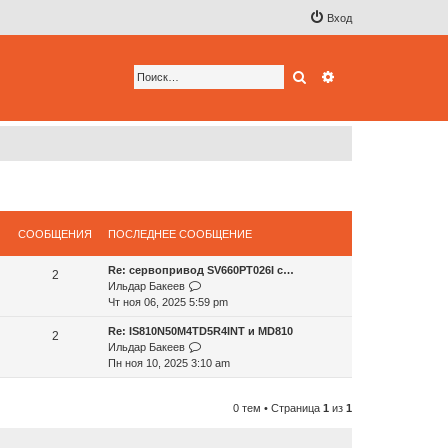
Вход
Поиск
Расширенный по
СООБЩЕНИЯ
ПОСЛЕДНЕЕ СООБЩЕНИЕ
Re: сервопривод SV660PT026I с…
2
П
Ильдар Бакеев
е
Чт ноя 06, 2025 5:59 pm
р
Re: IS810N50M4TD5R4INT и MD810
е
2
П
Ильдар Бакеев
й
е
Пн ноя 10, 2025 3:10 am
т
р
и
е
к
0 тем • Страница
1
из
1
й
п
т
о
и
с