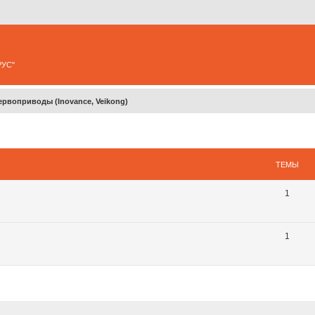
РУС"
ервоприводы (Inovance, Veikong)
ТЕМЫ
1
1
ширенный поиск