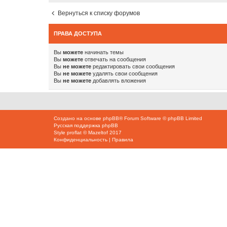
Вернуться к списку форумов
ПРАВА ДОСТУПА
Вы
можете
начинать темы
Вы
можете
отвечать на сообщения
Вы
не можете
редактировать свои сообщения
Вы
не можете
удалять свои сообщения
Вы
не можете
добавлять вложения
Создано на основе
phpBB
® Forum Software © phpBB Limited
Русская поддержка phpBB
Style
proflat
©
Mazeltof
2017
Конфиденциальность
|
Правила