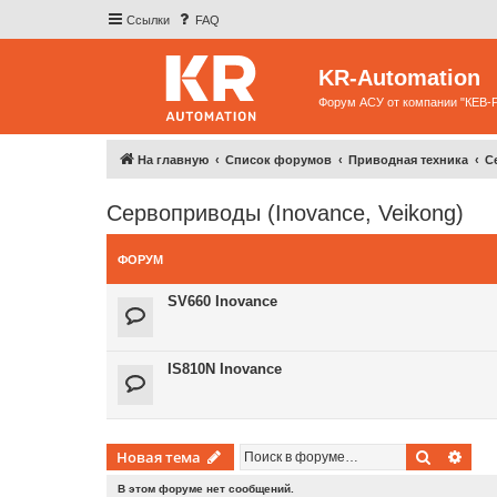
Ссылки
FAQ
KR-Automation
Форум АСУ от компании "КЕВ-
На главную
Список форумов
Приводная техника
С
Сервоприводы (Inovance, Veikong)
ФОРУМ
SV660 Inovance
IS810N Inovance
Поиск
Рас
Новая тема
В этом форуме нет сообщений.