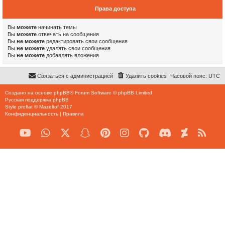
Права доступа
Вы
можете
начинать темы
Вы
можете
отвечать на сообщения
Вы
не можете
редактировать свои сообщения
Вы
не можете
удалять свои сообщения
Вы
не можете
добавлять вложения
Связаться с администрацией
Удалить cookies
Часовой пояс:
UTC
Создано на основе
phpBB
® Forum Software © phpBB Limited
Русская поддержка phpBB
Style
proflat
©
Mazeltof
2017
Конфиденциальность
|
Правила