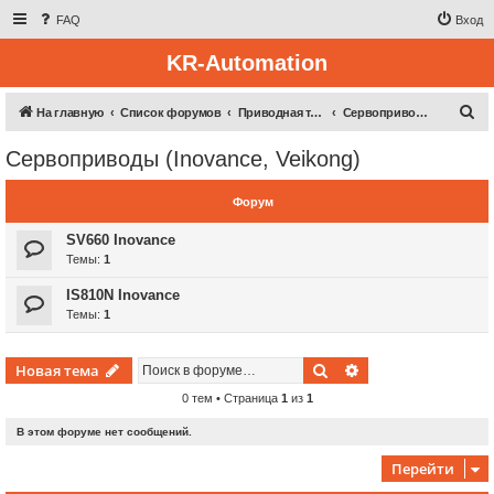
FAQ
Вход
KR-Automation
П
На главную
Список форумов
Приводная техника
Сервоприводы (Inovance, Veikong)
о
Сервоприводы (Inovance, Veikong)
и
с
Форум
к
SV660 Inovance
Темы:
1
IS810N Inovance
Темы:
1
Поиск
Расширенный пои
Новая тема
0 тем • Страница
1
из
1
В этом форуме нет сообщений.
Перейти