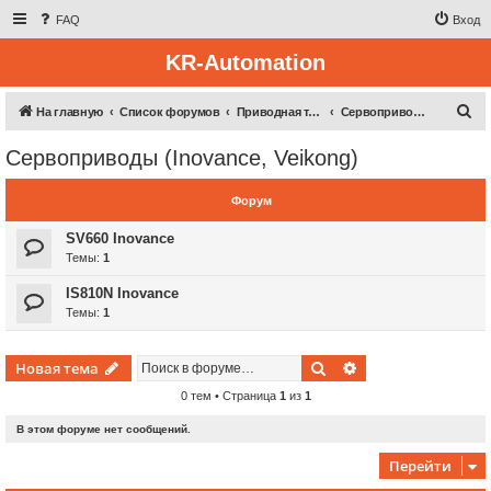
FAQ
Вход
KR-Automation
П
На главную
Список форумов
Приводная техника
Сервоприводы (Inovance, Veikong)
о
Сервоприводы (Inovance, Veikong)
и
с
Форум
к
SV660 Inovance
Темы:
1
IS810N Inovance
Темы:
1
Поиск
Расширенный пои
Новая тема
0 тем • Страница
1
из
1
В этом форуме нет сообщений.
Перейти