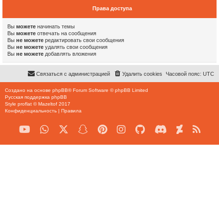
Права доступа
Вы
можете
начинать темы
Вы
можете
отвечать на сообщения
Вы
не можете
редактировать свои сообщения
Вы
не можете
удалять свои сообщения
Вы
не можете
добавлять вложения
Связаться с администрацией
Удалить cookies
Часовой пояс:
UTC
Создано на основе
phpBB
® Forum Software © phpBB Limited
Русская поддержка phpBB
Style
proflat
©
Mazeltof
2017
Конфиденциальность
|
Правила