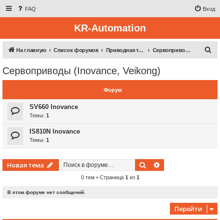
FAQ
Вход
KR-Automation
П
На главную
Список форумов
Приводная техника
Сервоприводы (Inovance, Veikong)
о
Сервоприводы (Inovance, Veikong)
и
с
Форум
к
SV660 Inovance
Темы:
1
IS810N Inovance
Темы:
1
Поиск
Расширенный пои
Новая тема
0 тем • Страница
1
из
1
В этом форуме нет сообщений.
Перейти