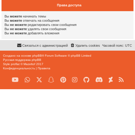
Права доступа
Вы
можете
начинать темы
Вы
можете
отвечать на сообщения
Вы
не можете
редактировать свои сообщения
Вы
не можете
удалять свои сообщения
Вы
не можете
добавлять вложения
Связаться с администрацией
Удалить cookies
Часовой пояс:
UTC
Создано на основе
phpBB
® Forum Software © phpBB Limited
Русская поддержка phpBB
Style
proflat
©
Mazeltof
2017
Конфиденциальность
|
Правила