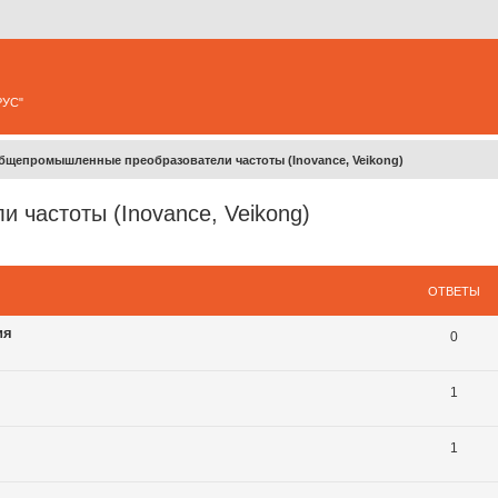
РУС"
бщепромышленные преобразователи частоты (Inovance, Veikong)
частоты (Inovance, Veikong)
ширенный поиск
ОТВЕТЫ
ия
0
1
1