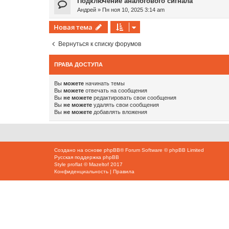
Подключение аналогового сигнала
Андрей
»
Пн ноя 10, 2025 3:14 am
Новая тема
Вернуться к списку форумов
ПРАВА ДОСТУПА
Вы
можете
начинать темы
Вы
можете
отвечать на сообщения
Вы
не можете
редактировать свои сообщения
Вы
не можете
удалять свои сообщения
Вы
не можете
добавлять вложения
Создано на основе
phpBB
® Forum Software © phpBB Limited
Русская поддержка phpBB
Style
proflat
©
Mazeltof
2017
Конфиденциальность
|
Правила