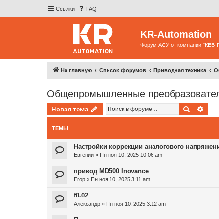
Ссылки
FAQ
KR-Automation
Форум АСУ от компании "КЕВ-
На главную
Список форумов
Приводная техника
О
Общепромышленные преобразователи 
Поиск
Рас
Новая тема
ТЕМЫ
Настройки коррекции аналогового напряжен
Евгений
»
Пн ноя 10, 2025 10:06 am
привод MD500 Inovance
Егор
»
Пн ноя 10, 2025 3:11 am
f0-02
Александр
»
Пн ноя 10, 2025 3:12 am