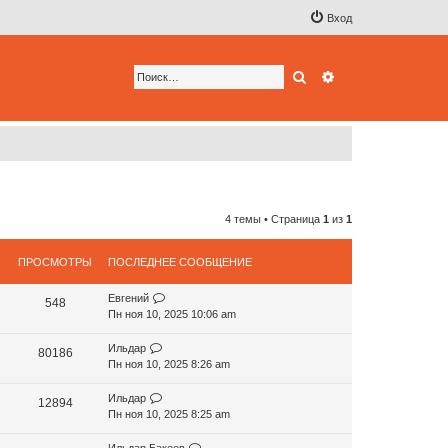
Вход
Поиск
Расширенный по
4 темы • Страница
1
из
1
ПРОСМОТРЫ
ПОСЛЕДНЕЕ СООБЩЕНИЕ
Евгений
548
Пн ноя 10, 2025 10:06 am
Ильдар
80186
Пн ноя 10, 2025 8:26 am
Ильдар
12894
Пн ноя 10, 2025 8:25 am
Ильдар Бакеев