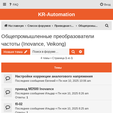
FAQ
Вход
KR-Automation
П
На главную
Список форумов
Приводная техника
Общепромышленные преобразователи частоты (Inovance, Veikong)
о
Общепромышленные преобразователи
и
частоты (Inovance, Veikong)
с
к
Поиск
Расширенный пои
Новая тема
4 темы • Страница
1
из
1
Темы
Настройки коррекции аналогового напряжения
Последнее сообщение
Евгений
«
Пн ноя 10, 2025 10:06 am
привод MD500 Inovance
Последнее сообщение
Ильдар
«
Пн ноя 10, 2025 8:26 am
Ответы:
1
f0-02
Последнее сообщение
Ильдар
«
Пн ноя 10, 2025 8:25 am
Ответы:
1