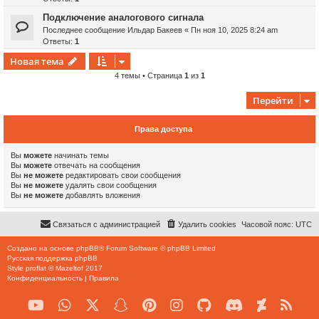
Подключение аналогового сигнала
Последнее сообщение
Ильдар Бакеев
«
Пн ноя 10, 2025 8:24 am
Ответы:
1
Новая тема
4 темы • Страница
1
из
1
Перейти
Права доступа
Вы
можете
начинать темы
Вы
можете
отвечать на сообщения
Вы
не можете
редактировать свои сообщения
Вы
не можете
удалять свои сообщения
Вы
не можете
добавлять вложения
Связаться с администрацией
Удалить cookies
Часовой пояс:
UTC
Создано на основе
phpBB
® Forum Software © phpBB Limited
Русская поддержка phpBB
Style
proflat
©
Mazeltof
2017
Конфиденциальность
|
Правила