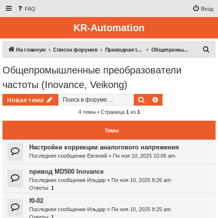
FAQ
Вход
KR-Automation
П
На главную
Список форумов
Приводная техника
Общепромышленные преобразователи частоты (Inovance, Veikong)
о
Общепромышленные преобразователи
и
частоты (Inovance, Veikong)
с
к
Поиск
Расширенный пои
Новая тема
4 темы • Страница
1
из
1
Темы
Настройки коррекции аналогового напряжения
Последнее сообщение
Евгений
«
Пн ноя 10, 2025 10:06 am
привод MD500 Inovance
Последнее сообщение
Ильдар
«
Пн ноя 10, 2025 8:26 am
Ответы:
1
f0-02
Последнее сообщение
Ильдар
«
Пн ноя 10, 2025 8:25 am
Ответы:
1