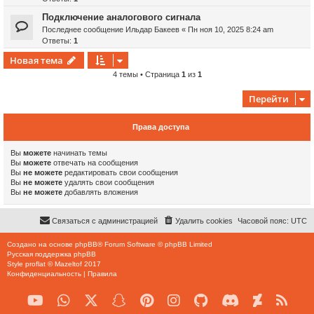
Подключение аналогового сигнала
Последнее сообщение
Ильдар Бакеев
«
Пн ноя 10, 2025 8:24 am
Ответы:
1
Новая тема
4 темы • Страница
1
из
1
Перейти
Права доступа
Вы
можете
начинать темы
Вы
можете
отвечать на сообщения
Вы
не можете
редактировать свои сообщения
Вы
не можете
удалять свои сообщения
Вы
не можете
добавлять вложения
Связаться с администрацией
Удалить cookies
Часовой пояс:
UTC
Создано на основе
phpBB
® Forum Software © phpBB Limited
Русская поддержка phpBB
Style
proflat
©
Mazeltof
2017
Конфиденциальность
|
Правила