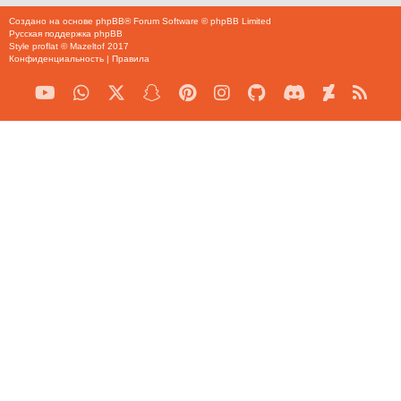
Создано на основе
phpBB
® Forum Software © phpBB Limited
Русская поддержка phpBB
Style
proflat
©
Mazeltof
2017
Конфиденциальность
|
Правила