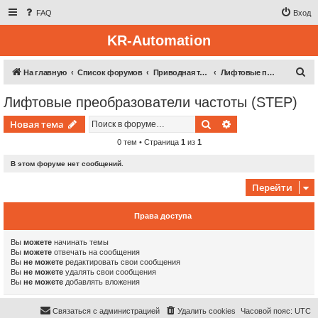
FAQ
Вход
KR-Automation
П
На главную
Список форумов
Приводная техника
Лифтовые преобразователи частоты (STEP)
о
Лифтовые преобразователи частоты (STEP)
и
Поиск
Расширенный пои
Новая тема
с
к
0 тем • Страница
1
из
1
В этом форуме нет сообщений.
Перейти
Права доступа
Вы
можете
начинать темы
Вы
можете
отвечать на сообщения
Вы
не можете
редактировать свои сообщения
Вы
не можете
удалять свои сообщения
Вы
не можете
добавлять вложения
Связаться с администрацией
Удалить cookies
Часовой пояс:
UTC