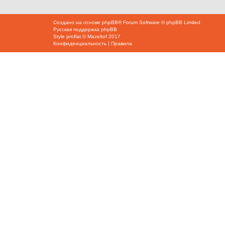
Создано на основе
phpBB
® Forum Software © phpBB Limited
Русская поддержка phpBB
Style
proflat
©
Mazeltof
2017
Конфиденциальность
|
Правила