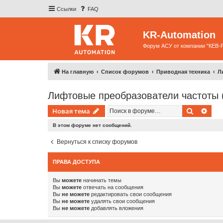
Ссылки
FAQ
KR-Automation
Форум АСУ от компании "КЕВ-
На главную
Список форумов
Приводная техника
Л
Лифтовые преобразователи частоты 
Поиск
Рас
Новая тема
В этом форуме нет сообщений.
Вернуться к списку форумов
ПРАВА ДОСТУПА
Вы
можете
начинать темы
Вы
можете
отвечать на сообщения
Вы
не можете
редактировать свои сообщения
Вы
не можете
удалять свои сообщения
Вы
не можете
добавлять вложения