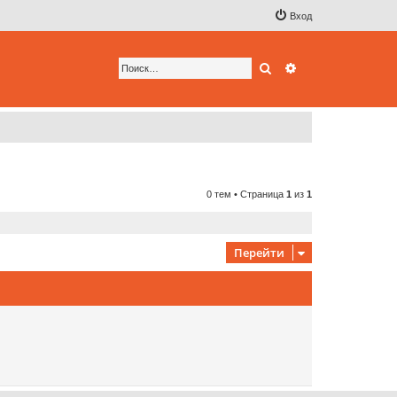
Вход
Поиск
Расширенный по
0 тем • Страница
1
из
1
Перейти