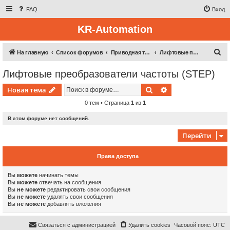
FAQ
Вход
KR-Automation
П
На главную
Список форумов
Приводная техника
Лифтовые преобразователи частоты (STEP)
о
Лифтовые преобразователи частоты (STEP)
и
Поиск
Расширенный пои
Новая тема
с
к
0 тем • Страница
1
из
1
В этом форуме нет сообщений.
Перейти
Права доступа
Вы
можете
начинать темы
Вы
можете
отвечать на сообщения
Вы
не можете
редактировать свои сообщения
Вы
не можете
удалять свои сообщения
Вы
не можете
добавлять вложения
Связаться с администрацией
Удалить cookies
Часовой пояс:
UTC