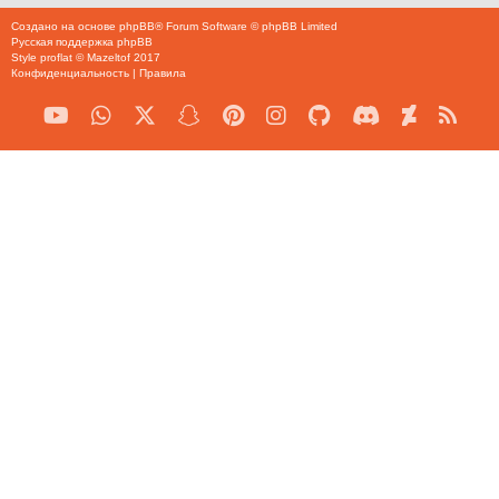
Создано на основе
phpBB
® Forum Software © phpBB Limited
Русская поддержка phpBB
Style
proflat
©
Mazeltof
2017
Конфиденциальность
|
Правила