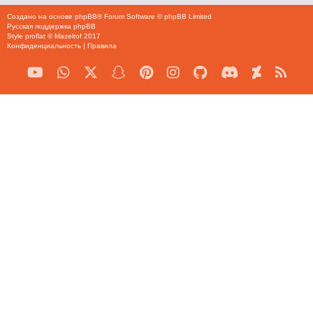
Создано на основе
phpBB
® Forum Software © phpBB Limited
Русская поддержка phpBB
Style
proflat
©
Mazeltof
2017
Конфиденциальность
|
Правила