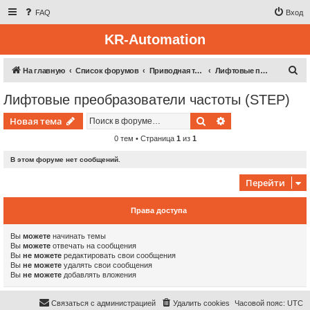
FAQ
Вход
KR-Automation
П
На главную
Список форумов
Приводная техника
Лифтовые преобразователи частоты (STEP)
о
Лифтовые преобразователи частоты (STEP)
и
Поиск
Расширенный пои
Новая тема
с
к
0 тем • Страница
1
из
1
В этом форуме нет сообщений.
Перейти
Права доступа
Вы
можете
начинать темы
Вы
можете
отвечать на сообщения
Вы
не можете
редактировать свои сообщения
Вы
не можете
удалять свои сообщения
Вы
не можете
добавлять вложения
Связаться с администрацией
Удалить cookies
Часовой пояс:
UTC