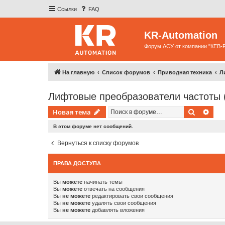
Ссылки
FAQ
KR-Automation
Форум АСУ от компании "КЕВ-
На главную
Список форумов
Приводная техника
Л
Лифтовые преобразователи частоты 
Поиск
Рас
Новая тема
В этом форуме нет сообщений.
Вернуться к списку форумов
ПРАВА ДОСТУПА
Вы
можете
начинать темы
Вы
можете
отвечать на сообщения
Вы
не можете
редактировать свои сообщения
Вы
не можете
удалять свои сообщения
Вы
не можете
добавлять вложения