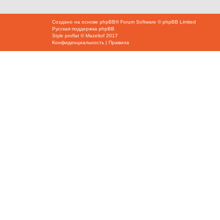
Создано на основе
phpBB
® Forum Software © phpBB Limited
Русская поддержка phpBB
Style
proflat
©
Mazeltof
2017
Конфиденциальность
|
Правила