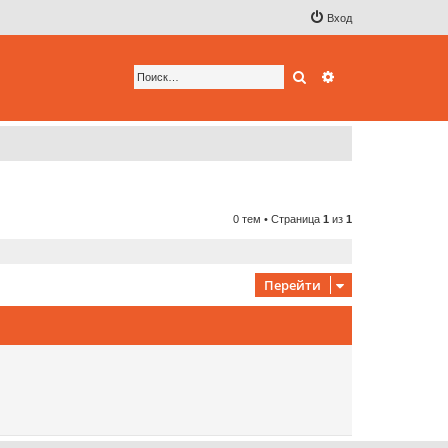
Вход
Поиск
Расширенный по
0 тем • Страница
1
из
1
Перейти