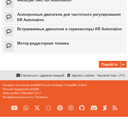
Фильтры ЭМС KR Automation
Асинхронные двигатели для частотного регулирования
KR Automation
Встраиваемые двигатели и сервомоторы KR Automation
Мотор-редукторная техника
Перейти
Связаться с администрацией
Удалить cookies
Часовой пояс:
UTC
Создано на основе
phpBB
® Forum Software © phpBB Limited
Русская поддержка phpBB
Style
proflat
©
Mazeltof
2017
Конфиденциальность
|
Правила