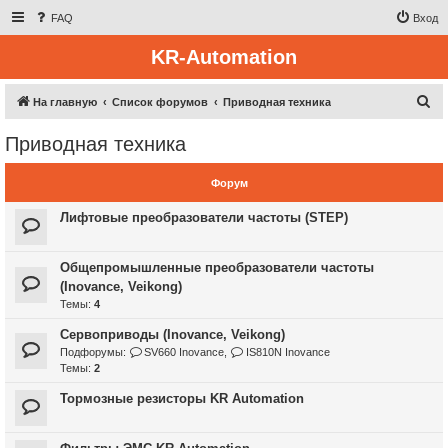
FAQ
Вход
KR-Automation
П
На главную
Список форумов
Приводная техника
о
Приводная техника
и
с
Форум
к
Лифтовые преобразователи частоты (STEP)
Общепромышленные преобразователи частоты
(Inovance, Veikong)
Темы:
4
Сервоприводы (Inovance, Veikong)
Подфорумы:
SV660 Inovance
,
IS810N Inovance
Темы:
2
Тормозные резисторы KR Automation