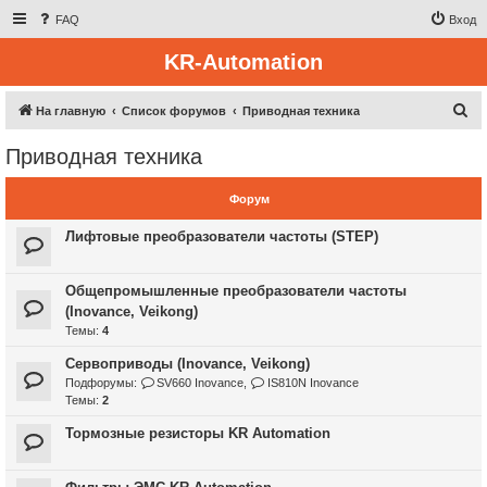
FAQ
Вход
KR-Automation
П
На главную
Список форумов
Приводная техника
о
Приводная техника
и
с
Форум
к
Лифтовые преобразователи частоты (STEP)
Общепромышленные преобразователи частоты
(Inovance, Veikong)
Темы:
4
Сервоприводы (Inovance, Veikong)
Подфорумы:
SV660 Inovance
,
IS810N Inovance
Темы:
2
Тормозные резисторы KR Automation