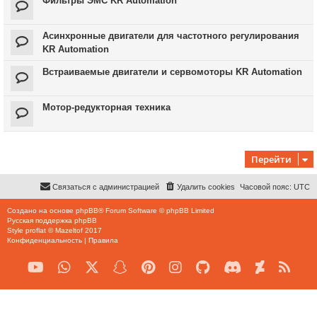
Фильтры ЭМС KR Automation
Асинхронные двигатели для частотного регулирования
KR Automation
Встраиваемые двигатели и сервомоторы KR Automation
Мотор-редукторная техника
Перейти
Связаться с администрацией
Удалить cookies
Часовой пояс:
UTC
Создано на основе
phpBB
® Forum Software © phpBB Limited
Русская поддержка phpBB
Style
proflat
©
Mazeltof
2017
Конфиденциальность
|
Правила