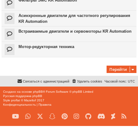
Фильтры ЭМС KR Automation
Асинхронные двигатели для частотного регулирования
KR Automation
Встраиваемые двигатели и сервомоторы KR Automation
Мотор-редукторная техника
Перейти
Связаться с администрацией
Удалить cookies
Часовой пояс:
UTC
Создано на основе
phpBB
® Forum Software © phpBB Limited
Русская поддержка phpBB
Style
proflat
©
Mazeltof
2017
Конфиденциальность
|
Правила