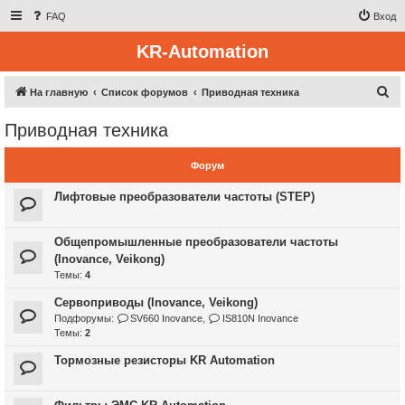
FAQ
Вход
KR-Automation
П
На главную
Список форумов
Приводная техника
о
Приводная техника
и
с
Форум
к
Лифтовые преобразователи частоты (STEP)
Общепромышленные преобразователи частоты
(Inovance, Veikong)
Темы:
4
Сервоприводы (Inovance, Veikong)
Подфорумы:
SV660 Inovance
,
IS810N Inovance
Темы:
2
Тормозные резисторы KR Automation